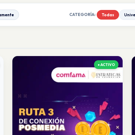
CATEGORÍA:
amente
Todas
Univ
● ACTIVO