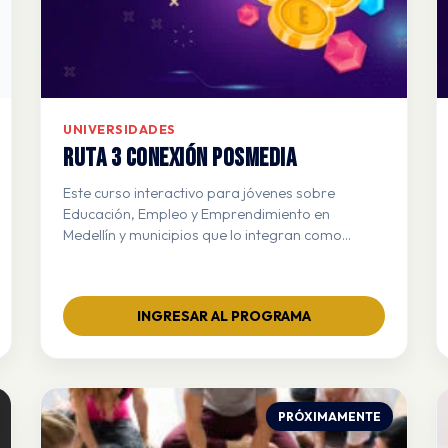
UNIVERSIDADES
RUTA 3 CONEXIÓN POSMEDIA
Este curso interactivo para jóvenes sobre
Educación, Empleo y Emprendimiento en
Medellín y municipios que lo integran como
ciudad capital, busca orientar a los jóvenes en la
construcción de su proyecto de vida,
brindándoles información clara sobre
INGRESAR AL PROGRAMA
oportunidades de estudio, trabajo y
emprendimiento
PRÓXIMAMENTE