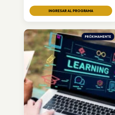
brindando experiencias memorables a nuestros
huéspedes. ¡Inicia tu recorrido hacia la
INGRESAR AL PROGRAMA
excelencia!
PRÓXIMAMENTE