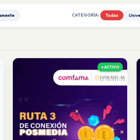
CATEGORÍA:
amente
Todas
Univ
● ACTIVO