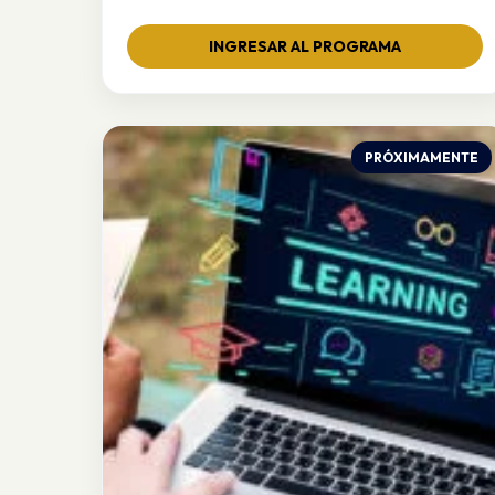
brindando experiencias memorables a nuestros
huéspedes. ¡Inicia tu recorrido hacia la
INGRESAR AL PROGRAMA
excelencia!
PRÓXIMAMENTE