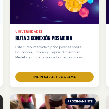
UNIVERSIDADES
RUTA 3 CONEXIÓN POSMEDIA
Este curso interactivo para jóvenes sobre
Educación, Empleo y Emprendimiento en
Medellín y municipios que lo integran como
ciudad capital, busca orientar a los jóvenes en la
construcción de su proyecto de vida,
brindándoles información clara sobre
INGRESAR AL PROGRAMA
oportunidades de estudio, trabajo y
emprendimiento
PRÓXIMAMENTE